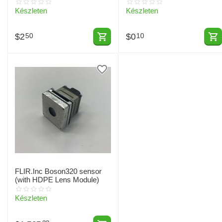
Készleten
Készleten
$
2
$
0
50
10
FLIR.Inc Boson320 sensor
(with HDPE Lens Module)
Készleten