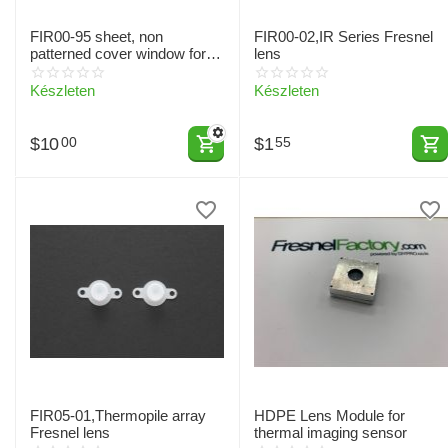
FIR00-95 sheet, non
FIR00-02,IR Series Fresnel
patterned cover window for
lens
PIR and thermopile sensor
Készleten
Készleten
$
10
$
1
00
55
FIR05-01,Thermopile array
HDPE Lens Module for
Fresnel lens
thermal imaging sensor