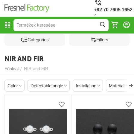
+82 70 7605 1652
Сategories
Filters
NIR AND FIR
Főoldal
NIR and FIR
/
Color
Detectable angle
Installation
Material