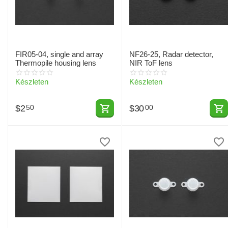
FIR05-04, single and array
NF26-25, Radar detector,
Thermopile housing lens
NIR ToF lens
Készleten
Készleten
$
2
$
30
50
00