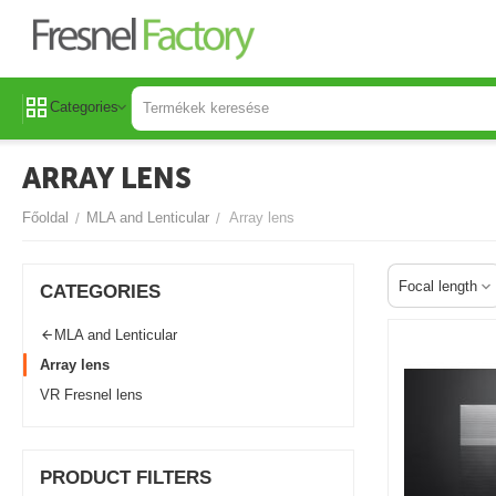
Categories
ARRAY LENS
Főoldal
MLA and Lenticular
Array lens
/
/
Focal length
СATEGORIES
MLA and Lenticular
Array lens
VR Fresnel lens
PRODUCT FILTERS