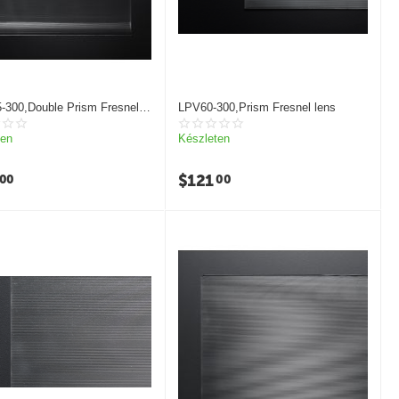
-300,Double Prism Fresnel
LPV60-300,Prism Fresnel lens
ten
Készleten
$
121
00
00