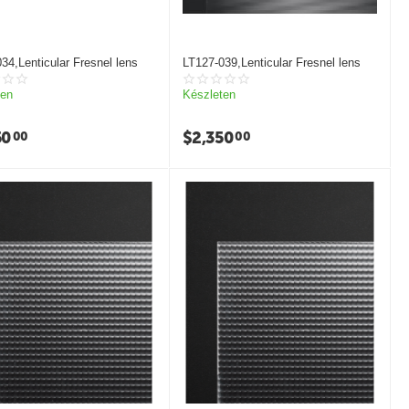
34,Lenticular Fresnel lens
LT127-039,Lenticular Fresnel lens
ten
Készleten
50
$
2,350
00
00