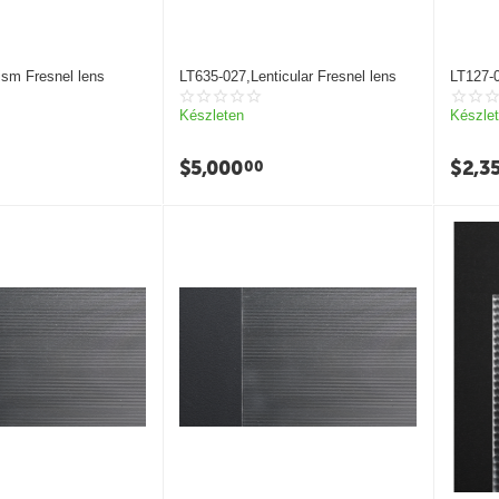
sm Fresnel lens
LT635-027,Lenticular Fresnel lens
LT127-0
Készleten
Készle
$
5,000
$
2,3
00