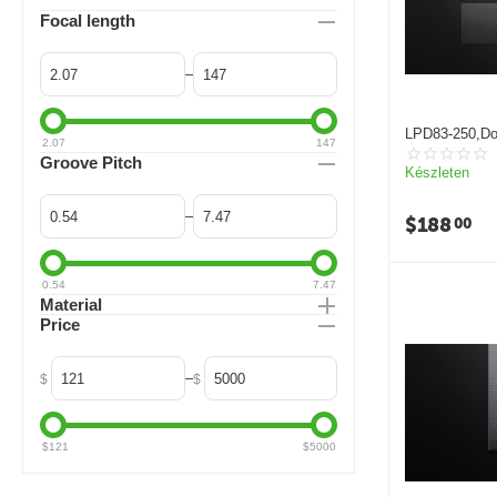
Focal length
–
LPD83-250,Do
2.07
147
lens
Groove Pitch
Készleten
–
$
188
00
0.54
7.47
Material
Price
–
$
$
$
121
$
5000