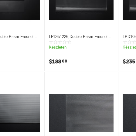
uble Prism Fresnel
LPD67-226,Double Prism Fresnel
LPD105
lens
lens
Készleten
Készle
$
188
$
235
00