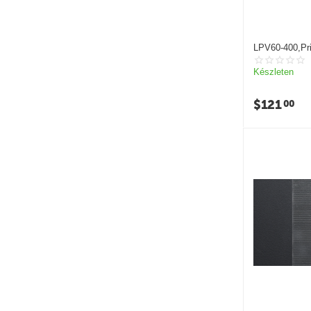
LPV60-400,Pri
Készleten
$
121
00